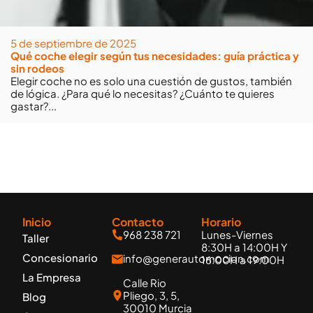
5 de septiembre de 2025
Qué coche elegir según tus necesidades: guía práctica y
sin rodeos
Elegir coche no es solo una cuestión de gustos, también
de lógica. ¿Para qué lo necesitas? ¿Cuánto te quieres
gastar?...
Inicio
Contacto
Horario
968 238 721
Lunes-Viernes
Taller
8:30H a 14:00H Y
Concesionario
info@generautomocion.com
16:00H a 19:00H
La Empresa
Calle Rio
Pliego, 3, 5,
Blog
30010 Murcia